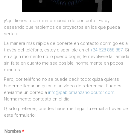
¡Aquí tienes toda mi información de contacto. ¡Estoy
deseando que hablemos de proyectos en los que pueda
serte útil!
La manera más rápida de ponerte en contacto conmigo es a
través del teléfono, estoy disponible en el
+34 628 868 887
. Si
en algún momento no lo puedo coger, te devolveré la llamada
sin falta en cuanto me sea posible, normalmente en pocos
minutos.
Pero, por teléfono no se puede decir todo: quizá quieras
hacerme llegar un guión o un vídeo de referencia. Puedes
enviarme un correo a
info@pablomanzanolocutor.com
.
Normalmente contesto en el día.
O, si lo prefieres, puedes hacerme llegar tu e-mail a través de
este formulario:
Nombre
*