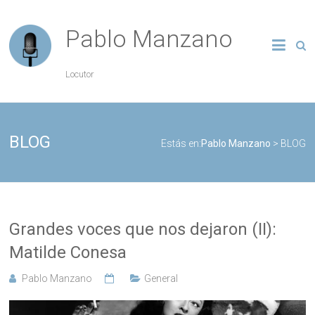
Saltar
al
Pablo Manzano
contenido
Locutor
BLOG
Estás en:
Pablo Manzano
>
BLOG
Grandes voces que nos dejaron (II):
Matilde Conesa
Pablo Manzano
General