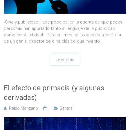
-Cine y publicidad Hace poco caí en la cuenta de que pocas
personas han aportado tanto al lenguaje de la publicidad
como Ernst Lubitsch. Para quienes no lo conozcan: se trata
de un genial director de cine clásico que inventó
Leer más
El efecto de primacía (y algunas
derivadas)
Pablo Manzano
General